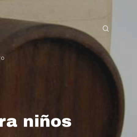
TO
ra niños