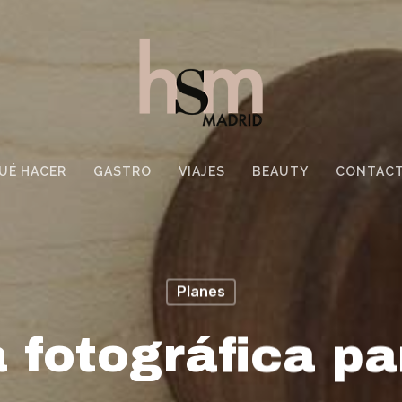
UÉ HACER
GASTRO
VIAJES
BEAUTY
CONTAC
Planes
 fotográfica pa