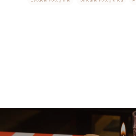
Escuela Fotografía
Gincana Fotográfica
P