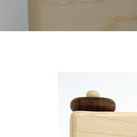
Hit enter to search or ESC to close