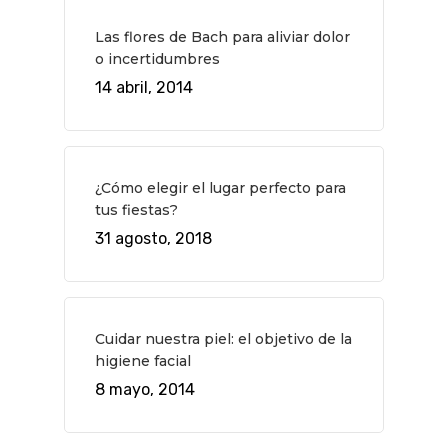
Planes
GASTRO
Las flores de Bach para aliviar dolor
Museos Y Exposicion
Restaurantes
VIAJES
o incertidumbres
Teatro
Rutas Por Madrid
14 abril, 2014
BEAUTY
Novedades
Bares Y Cafés
CONTACTO
Cine
Gourmet
¿Cómo elegir el lugar perfecto para
Música
Gastro
tus fiestas?
31 agosto, 2018
Cuidar nuestra piel: el objetivo de la
higiene facial
8 mayo, 2014