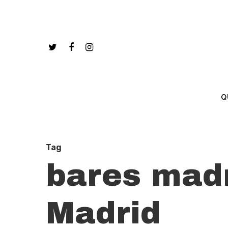
Q
Tag
bares madr
Madrid
Hit enter to search or ESC to close