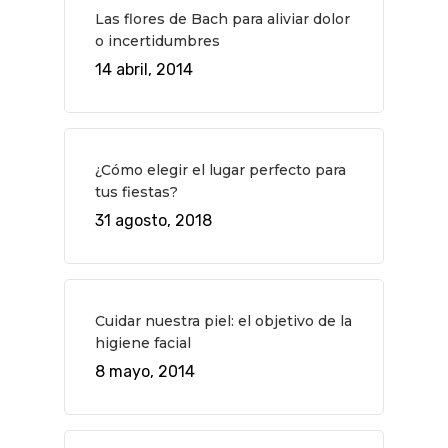
Planes
GASTRO
Las flores de Bach para aliviar dolor
o incertidumbres
Museos Y Exposicion
Restaurantes
VIAJES
14 abril, 2014
Teatro
Rutas Por Madrid
BEAUTY
Novedades
Bares Y Cafés
CONTACTO
Cine
Gourmet
¿Cómo elegir el lugar perfecto para
Música
Gastro
tus fiestas?
31 agosto, 2018
Cuidar nuestra piel: el objetivo de la
higiene facial
8 mayo, 2014