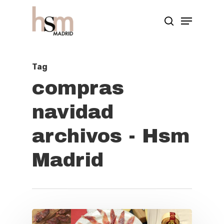
Hit enter to search or ESC to close
Tag
compras
navidad
archivos - Hsm
Madrid