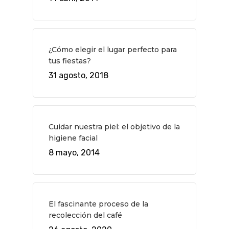
Museos Y Exposicion
Restaurantes
VIAJES
Teatro
Rutas Por Madrid
BEAUTY
Novedades
Bares Y Cafés
CONTACTO
¿Cómo elegir el lugar perfecto para
Cine
Gourmet
tus fiestas?
31 agosto, 2018
Música
Gastro
Cuidar nuestra piel: el objetivo de la
higiene facial
8 mayo, 2014
El fascinante proceso de la
recolección del café