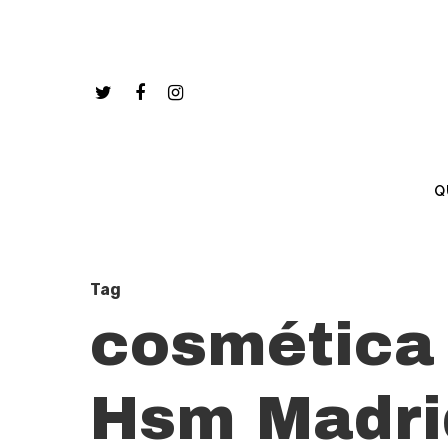
Q
Tag
cosmética 
Hsm Madri
Hit enter to search or ESC to close