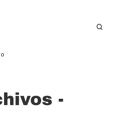
TO
hivos -