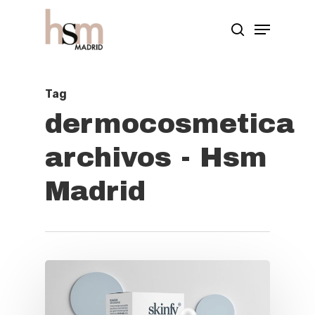
Hit enter to search or ESC to close
Tag
dermocosmetica
archivos - Hsm
Madrid