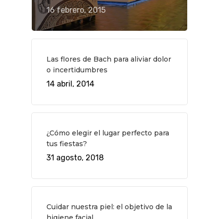
16 febrero, 2015
QUÉ HACER
Planes
GASTRO
Museos Y Exposicion
Restaurantes
VIAJES
Las flores de Bach para aliviar dolor
Teatro
Rutas Por Madrid
BEAUTY
o incertidumbres
Novedades
Bares Y Cafés
CONTACTO
14 abril, 2014
Cine
Gourmet
Música
Gastro
¿Cómo elegir el lugar perfecto para
tus fiestas?
31 agosto, 2018
Cuidar nuestra piel: el objetivo de la
higiene facial