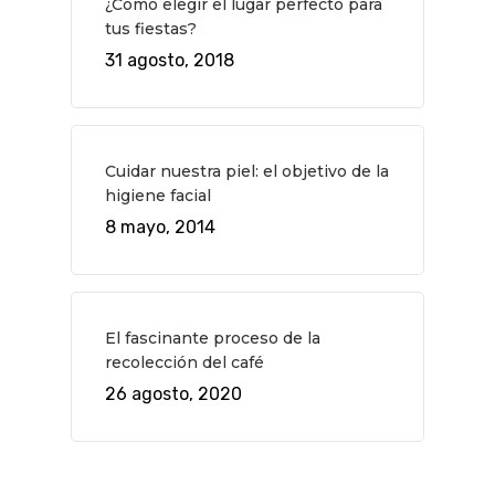
¿Cómo elegir el lugar perfecto para
tus fiestas?
Novedades
Bares Y Cafés
CONTACTO
31 agosto, 2018
Cine
Gourmet
Música
Gastro
Cuidar nuestra piel: el objetivo de la
higiene facial
8 mayo, 2014
El fascinante proceso de la
recolección del café
26 agosto, 2020