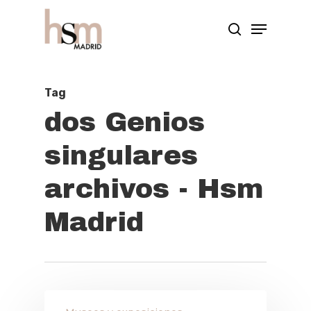
Hit enter to search or ESC to close
Tag
dos Genios
singulares
archivos - Hsm
Madrid