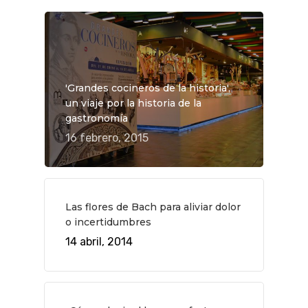
'Grandes cocineros de la historia',
un viaje por la historia de la
gastronomía
16 febrero, 2015
Las flores de Bach para aliviar dolor
o incertidumbres
QUÉ HACER
14 abril, 2014
Planes
GASTRO
Museos Y Exposicion
Restaurantes
VIAJES
Teatro
Rutas Por Madrid
BEAUTY