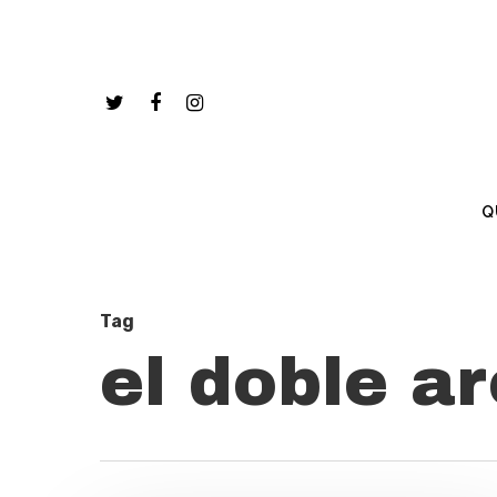
Q
Tag
el doble a
Hit enter to search or ESC to close