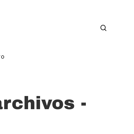
TO
rchivos -