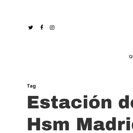
Q
Tag
Estación d
Hsm Madri
Hit enter to search or ESC to close