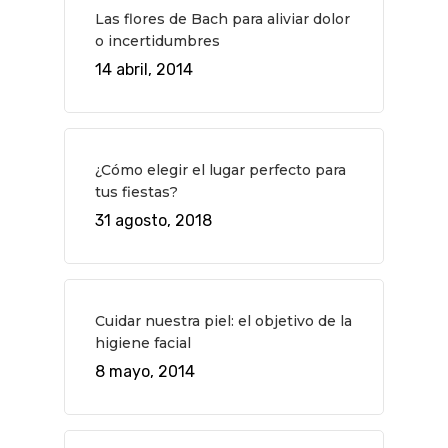
Planes
GASTRO
Las flores de Bach para aliviar dolor
o incertidumbres
Museos Y Exposicion
Restaurantes
VIAJES
14 abril, 2014
Teatro
Rutas Por Madrid
BEAUTY
Novedades
Bares Y Cafés
CONTACTO
Cine
Gourmet
¿Cómo elegir el lugar perfecto para
Música
Gastro
tus fiestas?
31 agosto, 2018
Cuidar nuestra piel: el objetivo de la
higiene facial
8 mayo, 2014