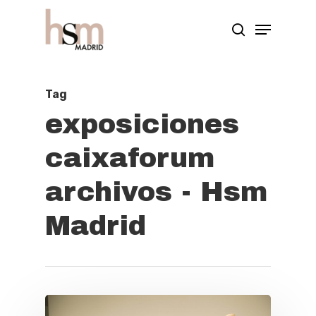
Hit enter to search or ESC to close
Tag
exposiciones
caixaforum
archivos - Hsm
Madrid