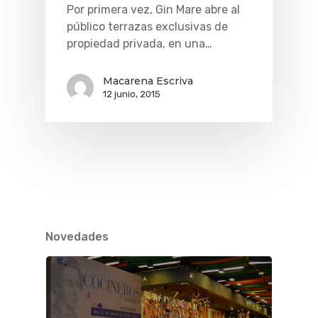
Por primera vez, Gin Mare abre al
público terrazas exclusivas de
propiedad privada, en una…
QUÉ HACER
Planes
GASTRO
Macarena Escriva
Museos Y Exposicion
Restaurantes
12 junio, 2015
VIAJES
Teatro
Rutas Por Madrid
BEAUTY
Novedades
Bares Y Cafés
CONTACTO
Cine
Gourmet
Música
Gastro
Novedades