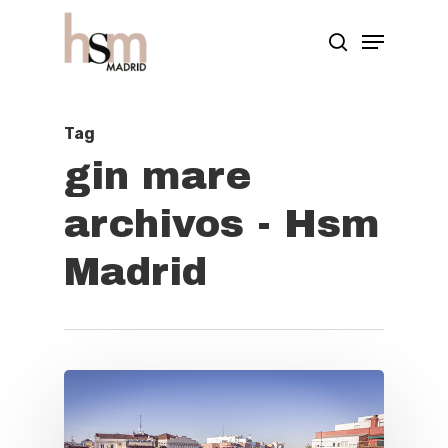
Hit enter to search or ESC to close
Tag
gin mare
archivos - Hsm
Madrid