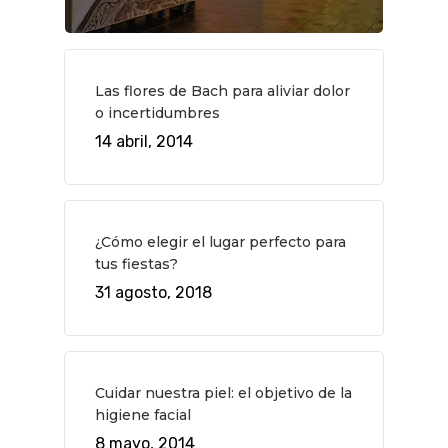
QUÉ HACER
Planes
GASTRO
Museos Y Exposicion
Restaurantes
VIAJES
Las flores de Bach para aliviar dolor
o incertidumbres
Teatro
Rutas Por Madrid
BEAUTY
14 abril, 2014
Novedades
Bares Y Cafés
CONTACTO
Cine
Gourmet
Música
Gastro
¿Cómo elegir el lugar perfecto para
tus fiestas?
31 agosto, 2018
Cuidar nuestra piel: el objetivo de la
higiene facial
8 mayo, 2014