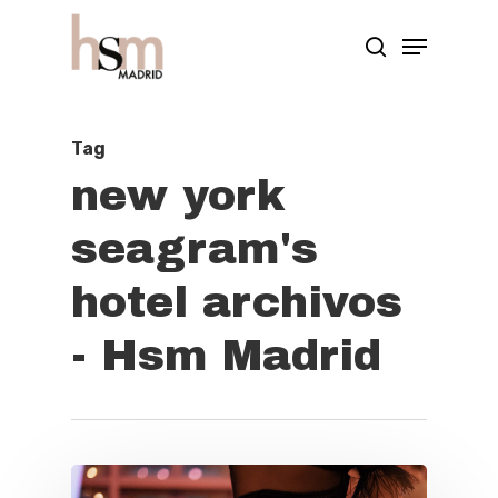
Hit enter to search or ESC to close
Tag
new york
seagram's
hotel archivos
- Hsm Madrid