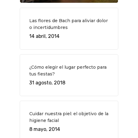
Planes
GASTRO
Museos Y Exposicion
Restaurantes
Las flores de Bach para aliviar dolor
VIAJES
o incertidumbres
Teatro
Rutas Por Madrid
BEAUTY
14 abril, 2014
Novedades
Bares Y Cafés
CONTACTO
Cine
Gourmet
Música
Gastro
¿Cómo elegir el lugar perfecto para
tus fiestas?
31 agosto, 2018
Cuidar nuestra piel: el objetivo de la
higiene facial
8 mayo, 2014