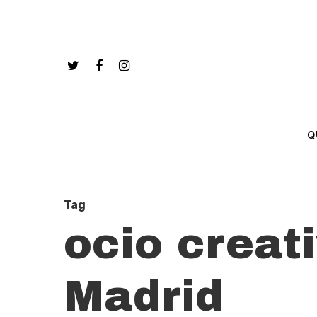
Q
Tag
ocio creat
Madrid
Hit enter to search or ESC to close