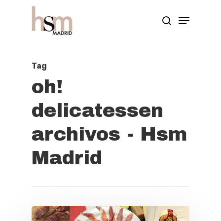
Hit enter to search or ESC to close
Tag
oh!
delicatessen
archivos - Hsm
Madrid