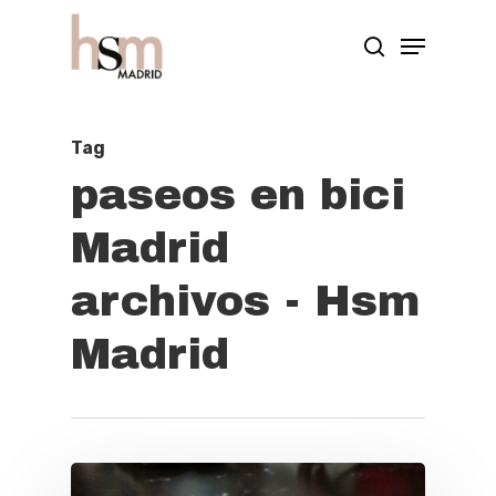
Hit enter to search or ESC to close
Tag
paseos en bici
Madrid
archivos - Hsm
Madrid