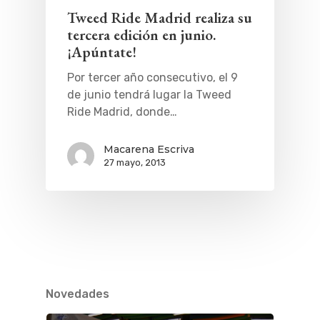
Tweed Ride Madrid realiza su
tercera edición en junio.
¡Apúntate!
Por tercer año consecutivo, el 9
de junio tendrá lugar la Tweed
Ride Madrid, donde…
Macarena Escriva
27 mayo, 2013
QUÉ HACER
Planes
GASTRO
Museos Y Exposicion
Restaurantes
VIAJES
Novedades
Teatro
Rutas Por Madrid
BEAUTY