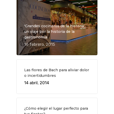
Novedades
Bares Y Cafés
CONTACTO
Cine
Gourmet
Música
Gastro
'Grandes cocineros de la historia',
un viaje por la historia de la
gastronomía
16 febrero, 2015
Las flores de Bach para aliviar dolor
o incertidumbres
14 abril, 2014
¿Cómo elegir el lugar perfecto para
tus fiestas?