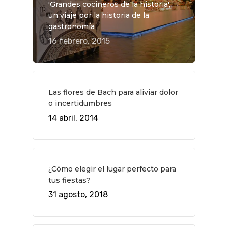
'Grandes cocineros de la historia',
un viaje por la historia de la
gastronomía
16 febrero, 2015
Las flores de Bach para aliviar dolor
o incertidumbres
14 abril, 2014
QUÉ HACER
Planes
GASTRO
¿Cómo elegir el lugar perfecto para
Museos Y Exposicion
Restaurantes
VIAJES
tus fiestas?
31 agosto, 2018
Teatro
Rutas Por Madrid
BEAUTY
Novedades
Bares Y Cafés
CONTACTO