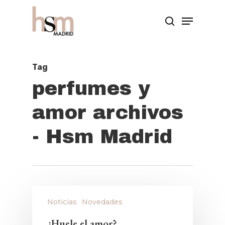
Hit enter to search or ESC to close
Tag
perfumes y
amor archivos
- Hsm Madrid
Noticias
Novedades
¿Huele el amor?