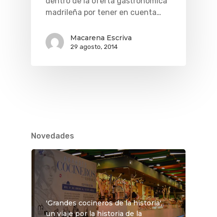
dentro de la oferta gastronómica
madrileña por tener en cuenta…
Macarena Escriva
29 agosto, 2014
QUÉ HACER
Novedades
Planes
GASTRO
Museos Y Exposicion
Restaurantes
VIAJES
Teatro
Rutas Por Madrid
BEAUTY
Novedades
Bares Y Cafés
CONTACTO
'Grandes cocineros de la historia',
Cine
Gourmet
un viaje por la historia de la