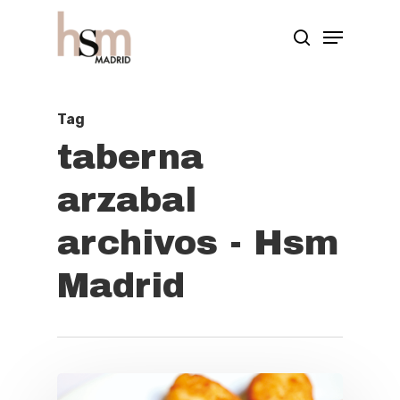
Hit enter to search or ESC to close
Tag
taberna
arzabal
archivos - Hsm
Madrid