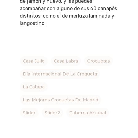
de jamón y huevo, y las puedes
Planes
GASTRO
acompañar con alguno de sus 60 canapés
distintos, como el de merluza laminada y
Museos Y Exposicion
Restaurantes
VIAJES
langostino.
Teatro
Rutas Por Madrid
BEAUTY
Novedades
Bares Y Cafés
CONTACTO
Cine
Gourmet
Casa Julio
Casa Labra
Música
Gastro
Croquetas
Día Internacional De La Croqueta
La Catapa
Las Mejores Croquetas De Madrid
Slider
Slider2
Taberna Arzabal