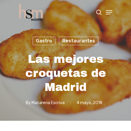
Hit enter to search or ESC to close
Gastro
Restaurantes
Las mejores
croquetas de
Madrid
By
Macarena Escriva
4 mayo, 2018