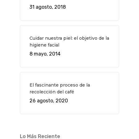
31 agosto, 2018
Cuidar nuestra piel: el objetivo de la
higiene facial
8 mayo, 2014
El fascinante proceso de la
QUÉ HACER
recolección del café
Planes
GASTRO
26 agosto, 2020
Museos Y Exposicion
Restaurantes
VIAJES
Teatro
Rutas Por Madrid
BEAUTY
Novedades
Bares Y Cafés
CONTACTO
Lo Más Reciente