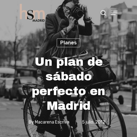
Hit enter to search or ESC to close
Planes
Un plan de
sábado
perfecto en
Madrid
By
Macarena Escriva
5 julio, 2012