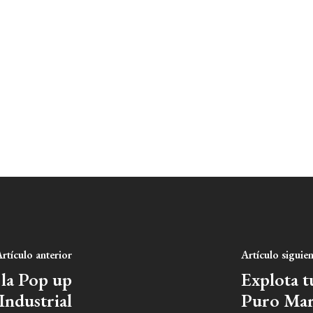
rtículo anterior
Artículo siguie
 la Pop up
Explota t
Industrial
Puro Mar