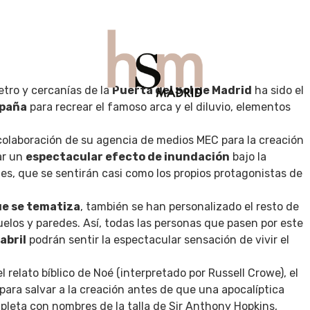
etro y cercanías de la
Puerta del Sol de Madrid
ha sido el
spaña
para recrear el famoso arca y el diluvio, elementos
UÉ HACER
GASTRO
VIAJES
BEAUTY
CONTAC
olaboración de su agencia de medios MEC para la creación
ar un
espectacular efecto de inundación
bajo la
es, que se sentirán casi como los propios protagonistas de
ue se tematiza
, también se han personalizado el resto de
uelos y paredes. Así, todas las personas que pasen por este
abril
podrán sentir la espectacular sensación de vivir el
el relato bíblico de Noé (interpretado por Russell Crowe), el
para salvar a la creación antes de que una apocalíptica
mpleta con nombres de la talla de Sir Anthony Hopkins,