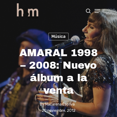
Hit enter to search or ESC to close
Música
AMARAL 1998
– 2008: Nuevo
álbum a la
venta
By
Macarena Escriva
20 noviembre, 2012