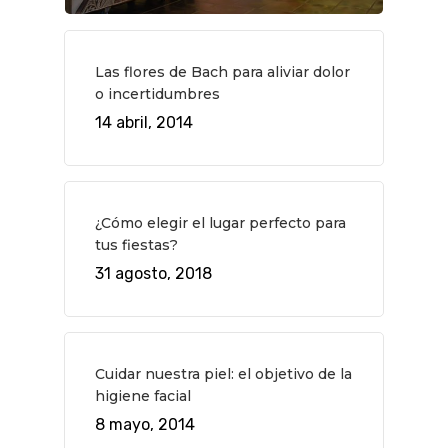
Las flores de Bach para aliviar dolor
o incertidumbres
14 abril, 2014
QUÉ HACER
¿Cómo elegir el lugar perfecto para
Planes
GASTRO
tus fiestas?
31 agosto, 2018
Museos Y Exposicion
Restaurantes
VIAJES
Teatro
Rutas Por Madrid
BEAUTY
Novedades
Bares Y Cafés
CONTACTO
Cuidar nuestra piel: el objetivo de la
Cine
Gourmet
higiene facial
Música
Gastro
8 mayo, 2014