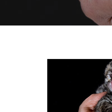
Hit enter to search or ESC to close