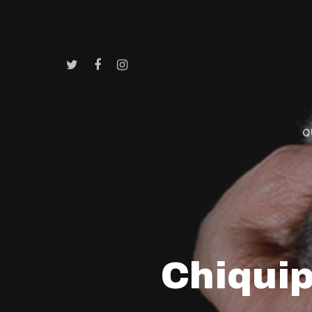
Q
Chiquip