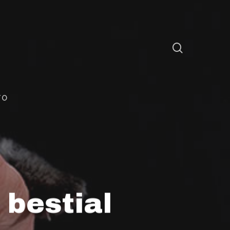
TO
 bestial