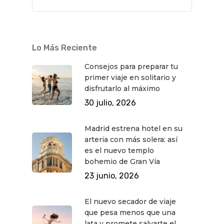
Lo Más Reciente
QUÉ HACER
Consejos para preparar tu
Planes
GASTRO
primer viaje en solitario y
disfrutarlo al máximo
Museos Y Exposicion
Restaurantes
VIAJES
30 julio, 2026
Teatro
Rutas Por Madrid
BEAUTY
Novedades
Bares Y Cafés
CONTACTO
Madrid estrena hotel en su
arteria con más solera: así
Cine
Gourmet
es el nuevo templo
bohemio de Gran Vía
Música
Gastro
23 junio, 2026
El nuevo secador de viaje
que pesa menos que una
lata y promete salvarte el