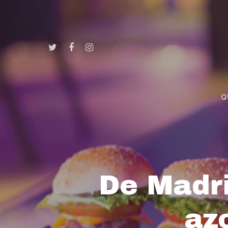
Q
De Madri
az