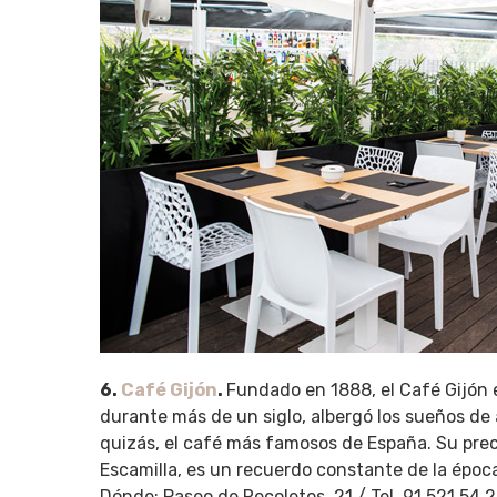
6.
Café Gijón
.
Fundado en 1888, el Café Gijón e
durante más de un siglo, albergó los sueños de a
quizás, el café más famosos de España. Su prec
Escamilla, es un recuerdo constante de la épo
Dónde: Paseo de Recoletos, 21 / Tel. 91 521 54 