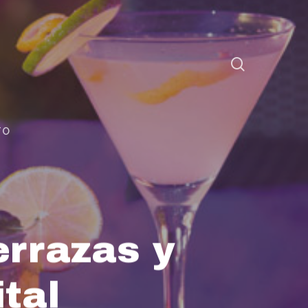
TO
errazas y
tal