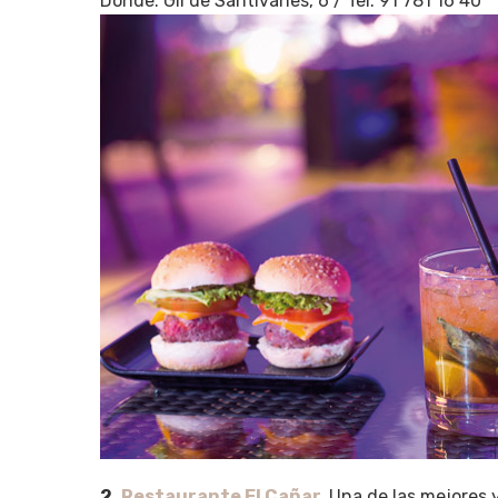
Dónde: Gil de Santivañes, 6 / Tel. 91 781 16 40
2.
Restaurante El Cañar
.
Una de las mejores 