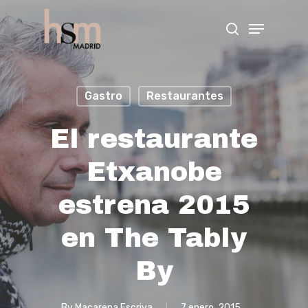
Hit enter to search or ESC to close
Gastro
Restaurantes
El restaurante
Etxanobe
estrena 2015
en The Tably
By
By
Macarena Escriva
7 enero, 2015