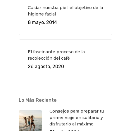
Teatro
Rutas Por Madrid
BEAUTY
Cuidar nuestra piel: el objetivo de la
Novedades
Bares Y Cafés
CONTACTO
higiene facial
8 mayo, 2014
Cine
Gourmet
Música
Gastro
El fascinante proceso de la
recolección del café
26 agosto, 2020
Lo Más Reciente
Consejos para preparar tu
primer viaje en solitario y
disfrutarlo al máximo