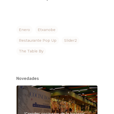
Enero
Etxanobe
Restaurante Pop Up
Slider2
The Table By
Novedades
'Grandes cocineros de la historia',