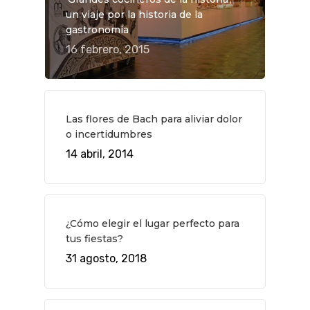
un viaje por la historia de la
gastronomía
16 febrero, 2015
Las flores de Bach para aliviar dolor
o incertidumbres
14 abril, 2014
¿Cómo elegir el lugar perfecto para
tus fiestas?
QUÉ HACER
31 agosto, 2018
Planes
GASTRO
Museos Y Exposicion
Restaurantes
VIAJES