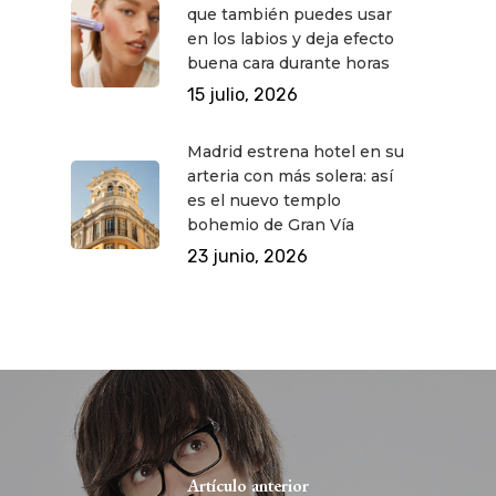
Novedades
Bares Y Cafés
que también puedes usar
CONTACTO
en los labios y deja efecto
Cine
Gourmet
buena cara durante horas
Música
Gastro
15 julio, 2026
Madrid estrena hotel en su
arteria con más solera: así
es el nuevo templo
bohemio de Gran Vía
23 junio, 2026
Artículo anterior