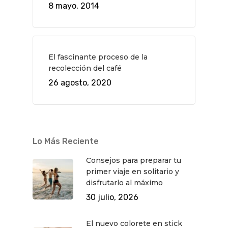
8 mayo, 2014
El fascinante proceso de la
recolección del café
26 agosto, 2020
Lo Más Reciente
Consejos para preparar tu
QUÉ HACER
primer viaje en solitario y
Planes
GASTRO
disfrutarlo al máximo
Museos Y Exposicion
Restaurantes
30 julio, 2026
VIAJES
Teatro
Rutas Por Madrid
BEAUTY
El nuevo colorete en stick