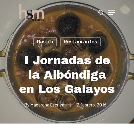
Hit enter to search or ESC to close
Gastro
Restaurantes
I Jornadas de
la Albóndiga
en Los Galayos
By
Macarena Escriva
2 febrero, 2016