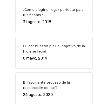
¿Cómo elegir el lugar perfecto para
tus fiestas?
31 agosto, 2018
QUÉ HACER
Planes
GASTRO
Museos Y Exposicion
Restaurantes
VIAJES
Cuidar nuestra piel: el objetivo de la
Teatro
Rutas Por Madrid
BEAUTY
higiene facial
Novedades
Bares Y Cafés
CONTACTO
8 mayo, 2014
Cine
Gourmet
Música
Gastro
El fascinante proceso de la
recolección del café
26 agosto, 2020