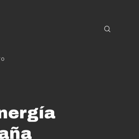
TO
nergía
paña