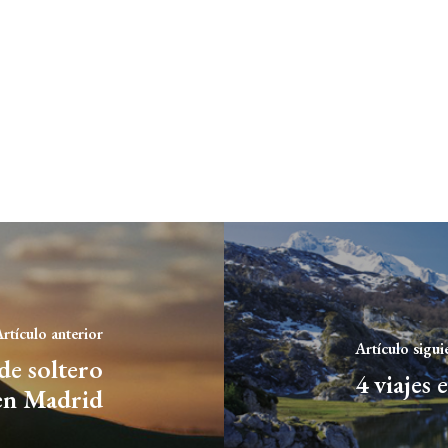
rtículo anterior
Artículo sigui
de soltero
4 viajes 
 en Madrid