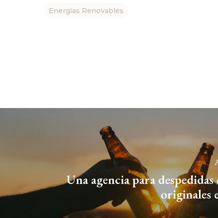
Energías Renovables
A
Una agencia para despedidas 
originales