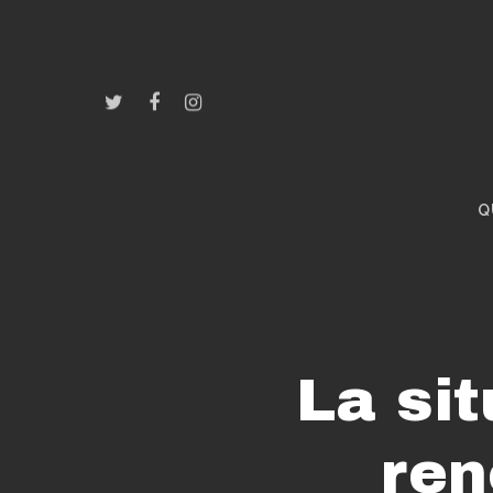
Q
La si
ren