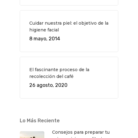
Teatro
Rutas Por Madrid
BEAUTY
Novedades
Bares Y Cafés
CONTACTO
Cuidar nuestra piel: el objetivo de la
Cine
Gourmet
higiene facial
8 mayo, 2014
Música
Gastro
El fascinante proceso de la
recolección del café
26 agosto, 2020
Lo Más Reciente
Consejos para preparar tu