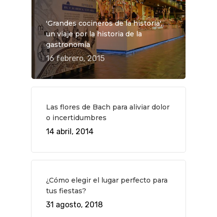
'Grandes cocineros de la historia',
un viaje por la historia de la
gastronomía
16 febrero, 2015
Las flores de Bach para aliviar dolor
o incertidumbres
14 abril, 2014
QUÉ HACER
¿Cómo elegir el lugar perfecto para
tus fiestas?
Planes
GASTRO
31 agosto, 2018
Museos Y Exposicion
Restaurantes
VIAJES