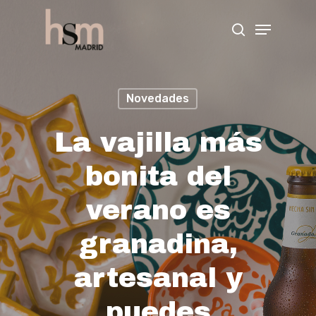
Hit enter to search or ESC to close
Novedades
La vajilla más
bonita del
verano es
granadina,
artesanal y
puedes