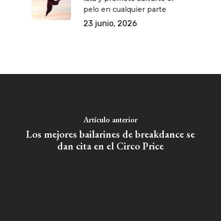
pelo en cualquier parte
23 junio, 2026
QUÉ HACER
Planes
GASTRO
Museos Y Exposicion
Restaurantes
VIAJES
Teatro
Rutas Por Madrid
BEAUTY
Artículo anterior
Novedades
Bares Y Cafés
CONTACTO
Los mejores bailarines de breakdance se
Cine
Gourmet
dan cita en el Circo Price
Música
Gastro