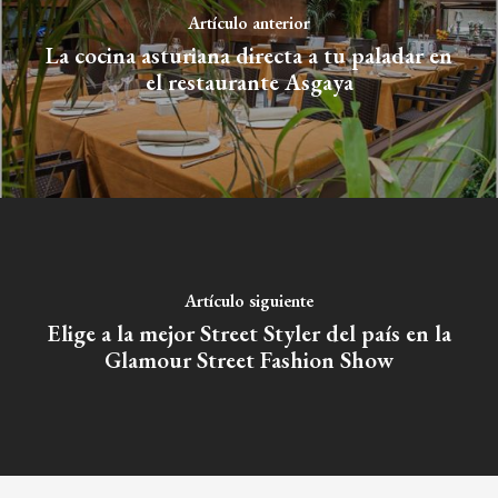
Artículo anterior
Planes
GASTRO
La cocina asturiana directa a tu paladar en
el restaurante Asgaya
Museos Y Exposicion
Restaurantes
VIAJES
Teatro
Rutas Por Madrid
BEAUTY
Novedades
Bares Y Cafés
CONTACTO
Cine
Gourmet
Música
Gastro
Artículo siguiente
Elige a la mejor Street Styler del país en la
Glamour Street Fashion Show