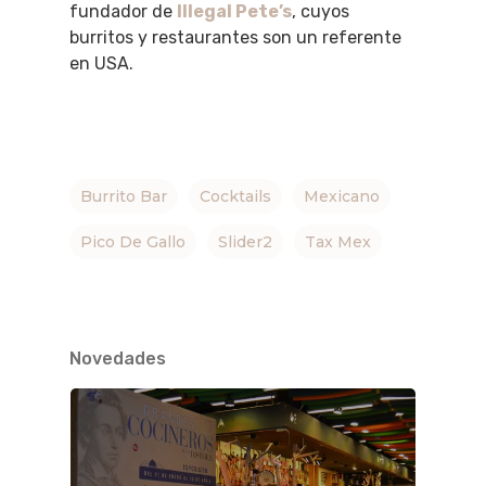
fundador de
Illegal Pete’s
, cuyos
burritos y restaurantes son un referente
en USA.
Burrito Bar
Cocktails
Mexicano
Pico De Gallo
Slider2
Tax Mex
Novedades