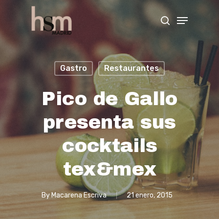
Hit enter to search or ESC to close
Gastro
Restaurantes
Pico de Gallo
presenta sus
cocktails
tex&mex
By
Macarena Escriva
21 enero, 2015