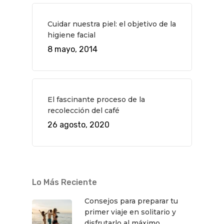
Cuidar nuestra piel: el objetivo de la
higiene facial
8 mayo, 2014
QUÉ HACER
Planes
GASTRO
El fascinante proceso de la
Museos Y Exposicion
Restaurantes
VIAJES
recolección del café
Teatro
Rutas Por Madrid
BEAUTY
26 agosto, 2020
Novedades
Bares Y Cafés
CONTACTO
Cine
Gourmet
Música
Gastro
Lo Más Reciente
Consejos para preparar tu
primer viaje en solitario y
disfrutarlo al máximo