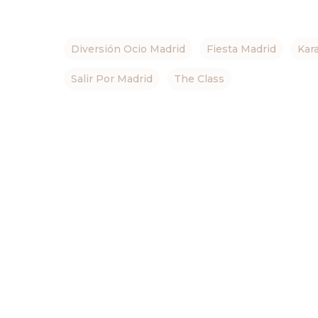
Diversión Ocio Madrid
Fiesta Madrid
Kar
Salir Por Madrid
The Class
Hit enter to search or ESC to close