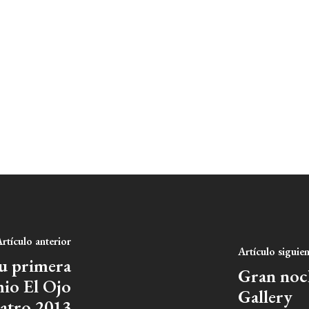
rtículo anterior
Artículo siguie
su primera
Gran noch
mio El Ojo
Gallery
eatro 2013