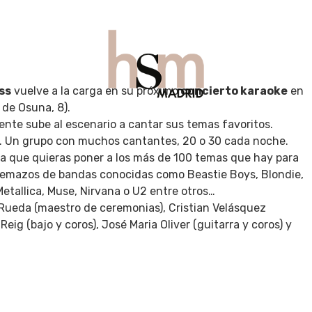
ss
vuelve a la carga en su próximo
concierto karaoke
en
de Osuna, 8).
nte sube al escenario a cantar sus temas favoritos.
UÉ HACER
GASTRO
VIAJES
BEAUTY
CONTAC
o. Un grupo con muchos cantantes, 20 o 30 cada noche.
eta que quieras poner a los más de 100 temas que hay para
os temazos de bandas conocidas como Beastie Boys, Blondie,
Metallica, Muse, Nirvana o U2 entre otros…
Rueda (maestro de ceremonias), Cristian Velásquez
Reig (bajo y coros), José Maria Oliver (guitarra y coros) y