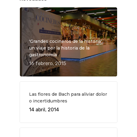
Planes
GASTRO
Museos Y Exposicion
Restaurantes
VIAJES
Teatro
Rutas Por Madrid
BEAUTY
'Grandes cocineros de la historia',
Novedades
Bares Y Cafés
CONTACTO
un viaje por la historia de la
Cine
Gourmet
gastronomía
16 febrero, 2015
Música
Gastro
Las flores de Bach para aliviar dolor
o incertidumbres
14 abril, 2014