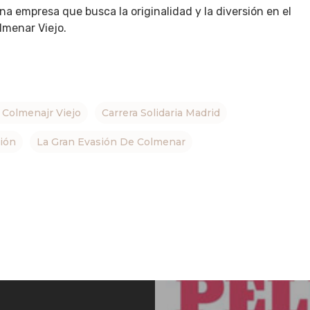
 empresa que busca la originalidad y la diversión en el
lmenar Viejo.
a Colmenajr Viejo
Carrera Solidaria Madrid
ión
La Gran Evasión De Colmenar