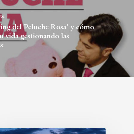
nte
ing del Peluche Rosa' y cómo
u vida gestionando las
s