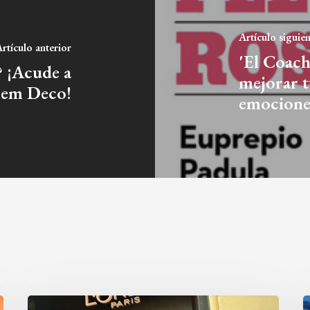
Artículo siguie
rtículo anterior
'El Coach
? ¡Acude a
mejorar t
rem Deco!
emocione