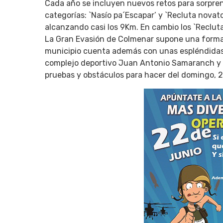
Cada año se incluyen nuevos retos para sorprend
categorías: `Nasío pa´Escapar’ y `Recluta novato
alcanzando casi los 9Km. En cambio los `Recluta
La Gran Evasión de Colmenar supone una forma dis
municipio cuenta además con unas espléndidas i
complejo deportivo Juan Antonio Samaranch y s
pruebas y obstáculos para hacer del domingo, 