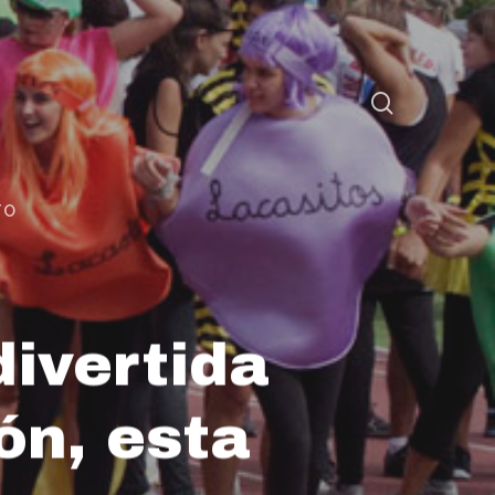
TO
divertida
ón, esta