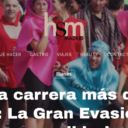
UÉ HACER
GASTRO
VIAJES
BEAUTY
CONTAC
Planes
a carrera más 
: La Gran Evasi