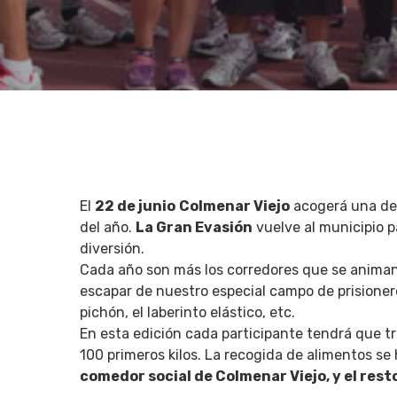
El
22 de junio
Colmenar Viejo
acogerá una de
del año.
La Gran Evasión
vuelve al municipio p
diversión.
Cada año son más los corredores que se anima
Hit enter to search or ESC to close
escapar de nuestro especial campo de prisioneros
pichón, el laberinto elástico, etc.
En esta edición cada participante tendrá que t
100 primeros kilos. La recogida de alimentos se 
comedor social de Colmenar Viejo, y el rest