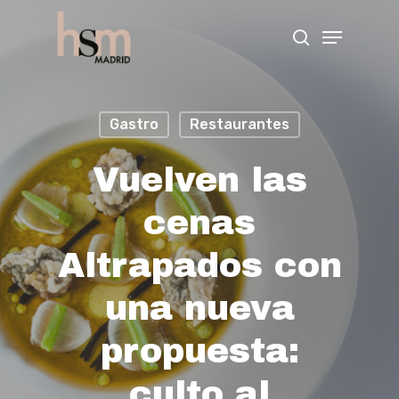
Hit enter to search or ESC to close
Gastro
Restaurantes
Vuelven las
cenas
Altrapados con
una nueva
propuesta:
culto al