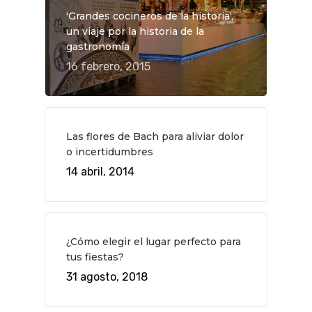
'Grandes cocineros de la historia',
un viaje por la historia de la
gastronomía
16 febrero, 2015
QUÉ HACER
Planes
GASTRO
Las flores de Bach para aliviar dolor
Museos Y Exposicion
Restaurantes
VIAJES
o incertidumbres
Teatro
Rutas Por Madrid
14 abril, 2014
BEAUTY
Novedades
Bares Y Cafés
CONTACTO
Cine
Gourmet
¿Cómo elegir el lugar perfecto para
Música
Gastro
tus fiestas?
31 agosto, 2018