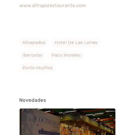
www.altraporestaurante.com
Altrapados
Hotel De Las Letras
Iberostar
Paco Morales
Porto-Muiños
Novedades