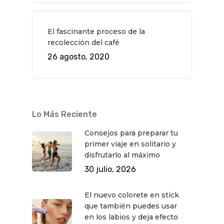
CONTACTO
Cine
Gourmet
El fascinante proceso de la
Música
Gastro
recolección del café
26 agosto, 2020
Lo Más Reciente
Consejos para preparar tu
primer viaje en solitario y
disfrutarlo al máximo
30 julio, 2026
El nuevo colorete en stick
que también puedes usar
en los labios y deja efecto