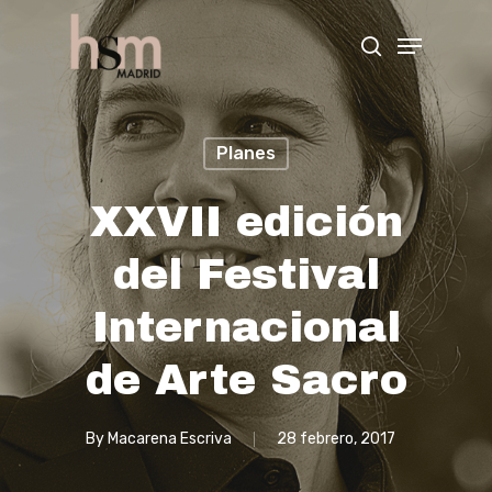
Hit enter to search or ESC to close
Planes
XXVII edición
del Festival
Internacional
de Arte Sacro
By
Macarena Escriva
28 febrero, 2017