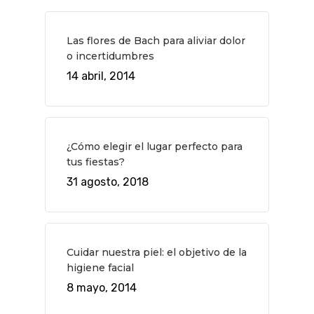
Las flores de Bach para aliviar dolor
o incertidumbres
14 abril, 2014
¿Cómo elegir el lugar perfecto para
tus fiestas?
31 agosto, 2018
QUÉ HACER
Planes
GASTRO
Cuidar nuestra piel: el objetivo de la
Museos Y Exposicion
Restaurantes
VIAJES
higiene facial
8 mayo, 2014
Teatro
Rutas Por Madrid
BEAUTY
Novedades
Bares Y Cafés