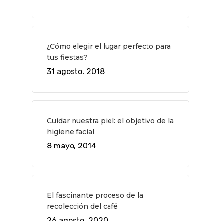
¿Cómo elegir el lugar perfecto para
tus fiestas?
31 agosto, 2018
Cuidar nuestra piel: el objetivo de la
higiene facial
8 mayo, 2014
QUÉ HACER
Planes
GASTRO
El fascinante proceso de la
Museos Y Exposicion
Restaurantes
VIAJES
recolección del café
26 agosto, 2020