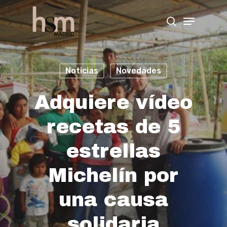
Hit enter to search or ESC to close
Noticias
Novedades
Adquiere vídeo
recetas de 5
estrellas
Michelín por
una causa
solidaria