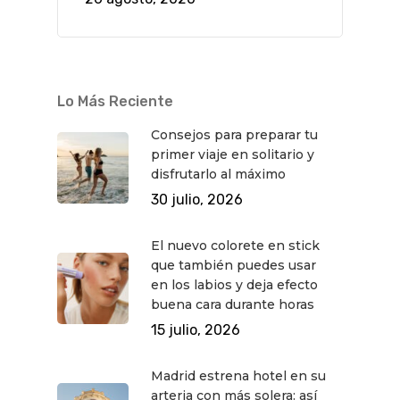
Teatro
Rutas Por Madrid
BEAUTY
Novedades
Bares Y Cafés
CONTACTO
Cine
Gourmet
Música
Gastro
Lo Más Reciente
Consejos para preparar tu
primer viaje en solitario y
disfrutarlo al máximo
30 julio, 2026
El nuevo colorete en stick
que también puedes usar
en los labios y deja efecto
buena cara durante horas
15 julio, 2026
Madrid estrena hotel en su
arteria con más solera: así