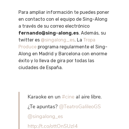
Para ampliar información te puedes poner
en contacto con el equipo de Sing-Along
a través de su correo electrónico
fernando@sing-along.es
. Además, su
twitter es
@singalong_es
. La
Tropa
Produce
programa regularmente el Sing-
Along en Madrid y Barcelona con enorme
éxito y lo lleva de gira por todas las
ciudades de España.
Karaoke en un
#cine
al aire libre.
¿Te apuntas?
@TeatroGalileoGS
@singalong_es
http://t.co/ottOnSUzI4