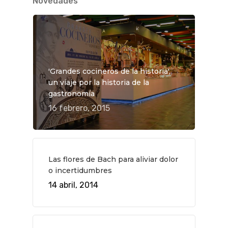
Novedades
'Grandes cocineros de la historia',
un viaje por la historia de la
gastronomía
QUÉ HACER
16 febrero, 2015
Planes
GASTRO
Museos Y Exposicion
Restaurantes
VIAJES
Las flores de Bach para aliviar dolor
Teatro
Rutas Por Madrid
BEAUTY
o incertidumbres
Novedades
Bares Y Cafés
CONTACTO
14 abril, 2014
Cine
Gourmet
Música
Gastro