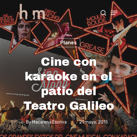
Hit enter to search or ESC to close
Planes
Cine con
karaoke en el
patio del
Teatro Galileo
By
Macarena Escriva
21 mayo, 2015