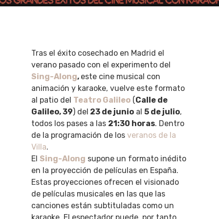
Tras el éxito cosechado en Madrid el
verano pasado con el experimento del
Sing-Along
,
este cine musical con
animación y karaoke, vuelve este formato
al patio del
Teatro Galileo
(
Calle de
Galileo, 39
) del
23 de junio
al
5 de julio
,
todos los pases a las
21:30 horas
. Dentro
de la programación de los
veranos de la
Villa
.
El
Sing-Along
supone un formato inédito
en la proyección de películas en España.
Estas proyecciones ofrecen el visionado
de películas musicales en las que las
canciones están subtituladas como un
karaoke. El espectador puede, por tanto,