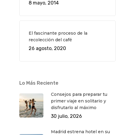
Teatro
Rutas Por Madrid
BEAUTY
8 mayo, 2014
Novedades
Bares Y Cafés
CONTACTO
Cine
Gourmet
Música
Gastro
El fascinante proceso de la
recolección del café
26 agosto, 2020
Lo Más Reciente
Consejos para preparar tu
primer viaje en solitario y
disfrutarlo al máximo
30 julio, 2026
Madrid estrena hotel en su