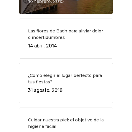
16 febrero, 2015
Las flores de Bach para aliviar dolor
o incertidumbres
14 abril, 2014
¿Cómo elegir el lugar perfecto para
tus fiestas?
31 agosto, 2018
QUÉ HACER
Planes
GASTRO
Cuidar nuestra piel: el objetivo de la
Museos Y Exposicion
Restaurantes
VIAJES
higiene facial