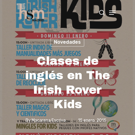
Hit enter to search or ESC to close
Novedades
Clases de
inglés en The
Irish Rover
Kids
By
Macarena Escriva
15 enero, 2015