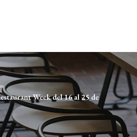
nte
staurant Week del 16 al 25 de