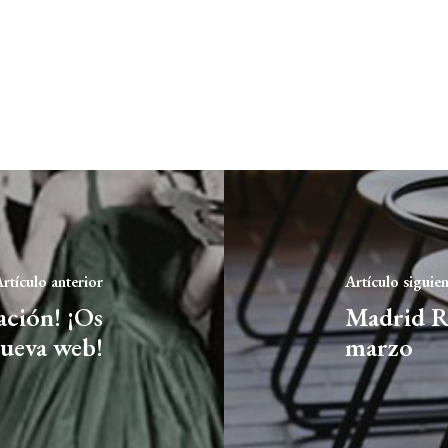
rtículo anterior
Artículo siguie
ación! ¡Os
Madrid Re
nueva web!
marzo