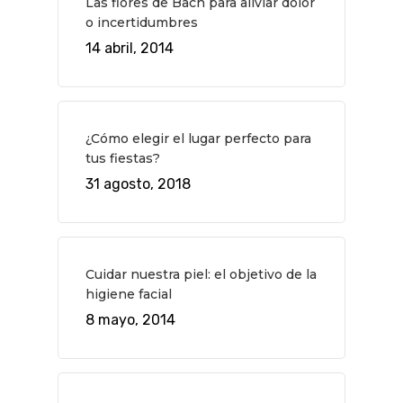
Las flores de Bach para aliviar dolor
o incertidumbres
14 abril, 2014
QUÉ HACER
¿Cómo elegir el lugar perfecto para
Planes
GASTRO
tus fiestas?
Museos Y Exposicion
Restaurantes
VIAJES
31 agosto, 2018
Teatro
Rutas Por Madrid
BEAUTY
Novedades
Bares Y Cafés
CONTACTO
Cine
Gourmet
Cuidar nuestra piel: el objetivo de la
higiene facial
Música
Gastro
8 mayo, 2014