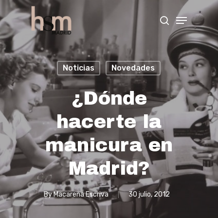
Hit enter to search or ESC to close
Noticias
Novedades
¿Dónde
hacerte la
manicura en
Madrid?
By
Macarena Escriva
30 julio, 2012