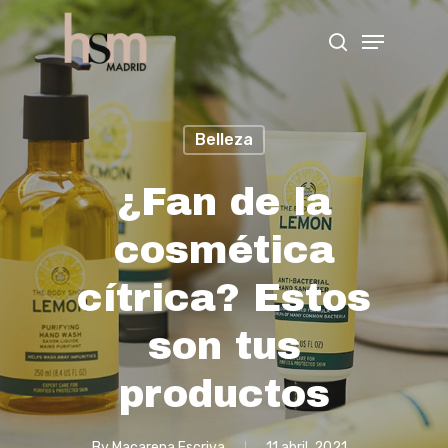
Hit enter to search or ESC to close
Belleza
¿Fan de la
cosmética
cítrica? Estos
son tus
productos
By
Macarena Escriva
11 abril, 2021