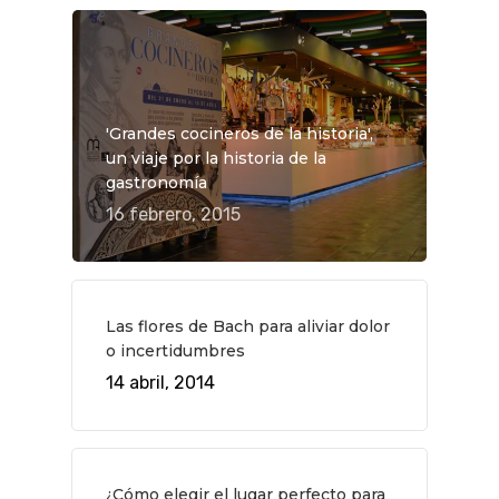
'Grandes cocineros de la historia',
un viaje por la historia de la
gastronomía
16 febrero, 2015
QUÉ HACER
Planes
GASTRO
Museos Y Exposicion
Restaurantes
VIAJES
Las flores de Bach para aliviar dolor
Teatro
Rutas Por Madrid
BEAUTY
o incertidumbres
Novedades
Bares Y Cafés
14 abril, 2014
CONTACTO
Cine
Gourmet
Música
Gastro
¿Cómo elegir el lugar perfecto para