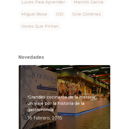
Luces Para Aprender
Manolo García
Miguel Bose
OEI
Sole Giménez
Voces Que Pintan
Novedades
'Grandes cocineros de la historia',
un viaje por la historia de la
gastronomía
16 febrero, 2015