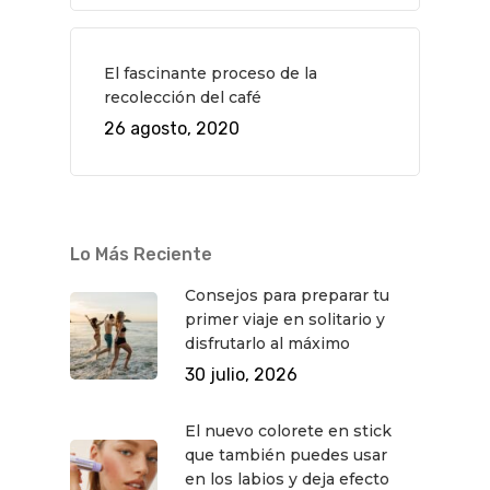
Museos Y Exposicion
Restaurantes
VIAJES
Teatro
Rutas Por Madrid
BEAUTY
El fascinante proceso de la
recolección del café
Novedades
Bares Y Cafés
CONTACTO
26 agosto, 2020
Cine
Gourmet
Música
Gastro
Lo Más Reciente
Consejos para preparar tu
primer viaje en solitario y
disfrutarlo al máximo
30 julio, 2026
El nuevo colorete en stick
que también puedes usar
en los labios y deja efecto