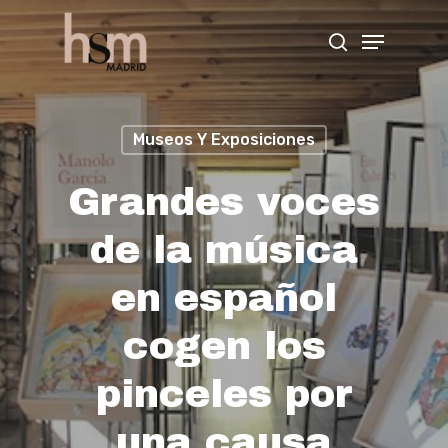
Hit enter to search or ESC to close
Museos Y Exposiciones
Grandes voces
de la música
en español
cogen los
pinceles por
una causa