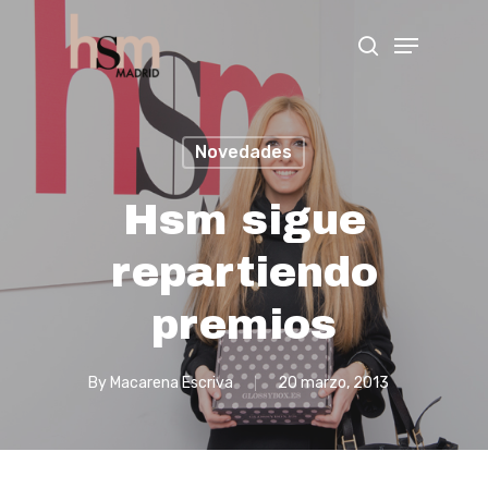
Hit enter to search or ESC to close
Novedades
Hsm sigue
repartiendo
premios
By
Macarena Escriva
20 marzo, 2013