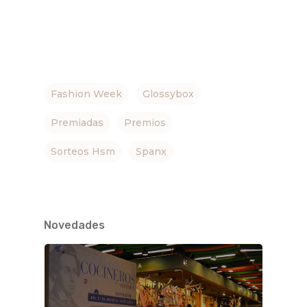
Fashion Week
Glossybox
Premiadas
Premios
Sorteos Hsm
Spanx
Novedades