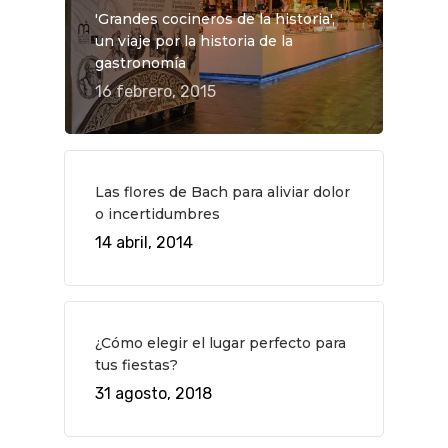
'Grandes cocineros de la historia',
un viaje por la historia de la
gastronomía
16 febrero, 2015
Las flores de Bach para aliviar dolor
o incertidumbres
14 abril, 2014
QUÉ HACER
Planes
GASTRO
Museos Y Exposicion
Restaurantes
VIAJES
¿Cómo elegir el lugar perfecto para
Teatro
Rutas Por Madrid
tus fiestas?
BEAUTY
31 agosto, 2018
Novedades
Bares Y Cafés
CONTACTO
Cine
Gourmet