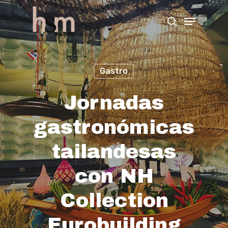
Hit enter to search or ESC to close
Gastro
Jornadas
gastronómicas
tailandesas
con NH
Collection
Eurobuilding