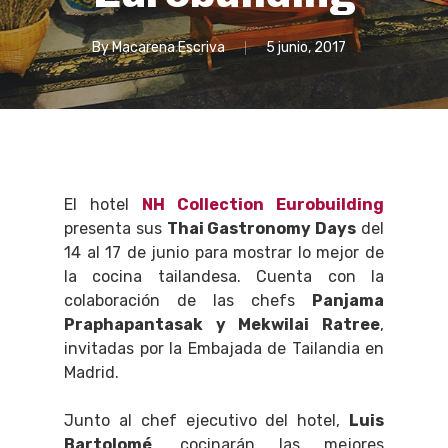
By
Macarena Escriva
5 junio, 2017
El hotel
NH Collection Eurobuilding
presenta sus
Thai Gastronomy Days
del
14 al 17 de junio para mostrar lo mejor de
la cocina tailandesa. Cuenta con la
colaboración de las chefs
Panjama
Praphapantasak y Mekwilai Ratree
,
invitadas por la Embajada de Tailandia en
Madrid.
Junto al chef ejecutivo del hotel,
Luis
Bartolomé
, cocinarán las mejores