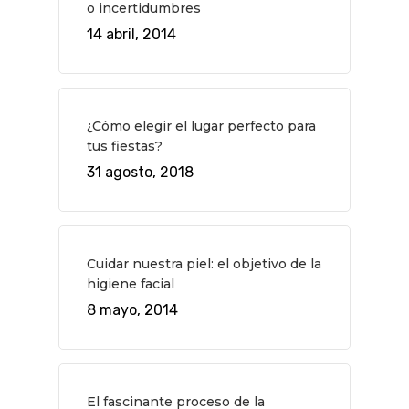
o incertidumbres
QUÉ HACER
14 abril, 2014
Planes
GASTRO
Museos Y Exposicion
Restaurantes
VIAJES
¿Cómo elegir el lugar perfecto para
Teatro
Rutas Por Madrid
BEAUTY
tus fiestas?
Novedades
Bares Y Cafés
CONTACTO
31 agosto, 2018
Cine
Gourmet
Música
Gastro
Cuidar nuestra piel: el objetivo de la
higiene facial
8 mayo, 2014
El fascinante proceso de la