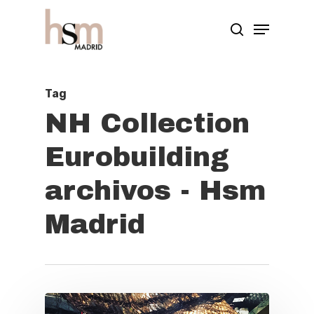
Hit enter to search or ESC to close
Tag
NH Collection
Eurobuilding
archivos - Hsm
Madrid