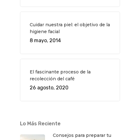
Cuidar nuestra piel: el objetivo de la
higiene facial
8 mayo, 2014
QUÉ HACER
Planes
GASTRO
El fascinante proceso de la
Museos Y Exposicion
Restaurantes
VIAJES
recolección del café
26 agosto, 2020
Teatro
Rutas Por Madrid
BEAUTY
Novedades
Bares Y Cafés
CONTACTO
Cine
Gourmet
Música
Gastro
Lo Más Reciente
Consejos para preparar tu