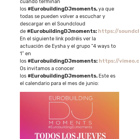
cuando terminan
los
#EurobuildingDJmoments,
ya que
todas se pueden volver a escuchar y
descargar en el Soundcloud
de
#EurobuildingDJmoments:
https://sound
En el siguiente link podréis ver la
actuación de Eysha y el grupo “4 ways to
1” en
los
#EurobuildingDJmoments:
https://vimeo
Os invitamos a conocer
los
#EurobuildingDJmoments.
Este es
el calendario para el mes de junio: