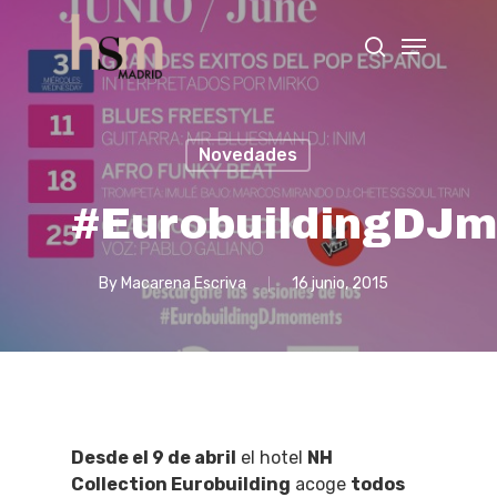
Hit enter to search or ESC to close
Novedades
#EurobuildingDJ
By
Macarena Escriva
16 junio, 2015
Desde el 9 de abril
el hotel
NH
Collection Eurobuilding
acoge
todos